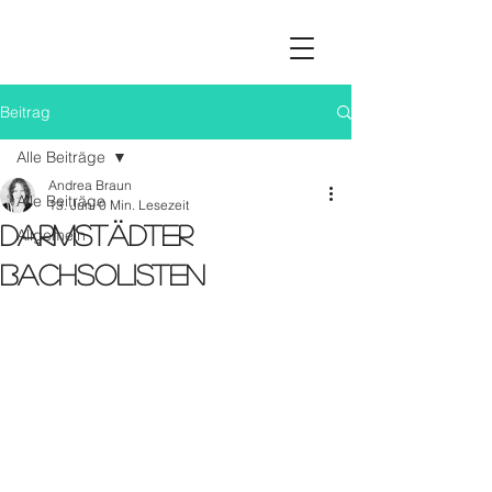
Beitrag
Alle Beiträge
Andrea Braun
Alle Beiträge
13. Juni
0 Min. Lesezeit
Darmstädter
Allgemein
Bachsolisten