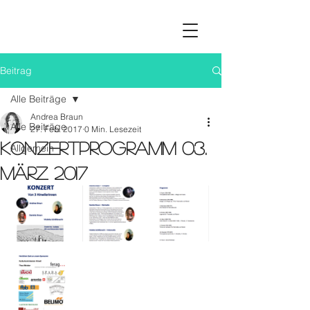
Beitrag
Alle Beiträge
Andrea Braun
Alle Beiträge
27. Feb. 2017
0 Min. Lesezeit
Konzertprogramm 03.
Allgemein
März 2017