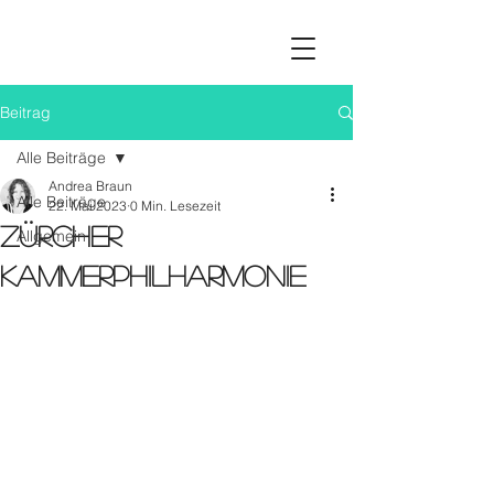
Beitrag
Alle Beiträge
Andrea Braun
Alle Beiträge
22. Mai 2023
0 Min. Lesezeit
Zürcher
Allgemein
Kammerphilharmonie