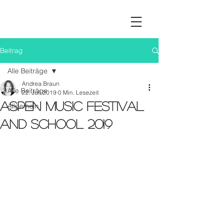
Beitrag
Alle Beiträge
Andrea Braun
Alle Beiträge
22. Juli 2019
0 Min. Lesezeit
Aspen Music Festival
Allgemein
and School 2019