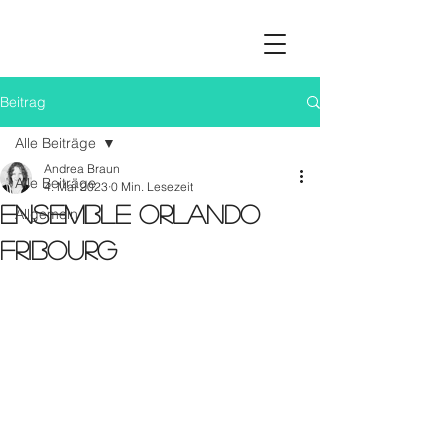
Beitrag
Alle Beiträge
Andrea Braun
Alle Beiträge
4. Mai 2023
0 Min. Lesezeit
Ensemble Orlando
Allgemein
Fribourg